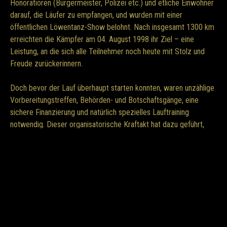
Honoratioren (Bürgermeister, Polizei etc.) und etliche Einwohner
darauf, die Läufer zu empfangen, und wurden mit einer
öffentlichen Löwentanz-Show belohnt. Nach insgesamt 1300 km
erreichten die Kämpfer am 04. August 1998 ihr Ziel – eine
Leistung, an die sich alle Teilnehmer noch heute mit Stolz und
Freude zurückerinnern.
Doch bevor der Lauf überhaupt starten konnten, waren unzählige
Vorbereitungstreffen, Behörden- und Botschaftsgänge, eine
sichere Finanzierung und natürlich spezielles Lauftraining
notwendig. Dieser organisatorische Kraftakt hat dazu geführt,
dass ähnliche Aktionen bis heute nicht wiederholt wurden. Auch
während des Laufs hatte das Team immer wieder mit größeren
und kleineren Problemen zu kämpfen – bis zuletzt in Paris, wo
sie von der Polizei zunächst gestoppt und festgehalten wurden,
bevor sie schließlich mit einer finalen Löwentanz Show am
Eiffelturm die Aktion vollendeten.
Der Berlin – Paris Lauf ist ein bis heute unvergessenes